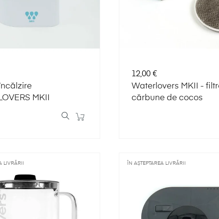
Preț
12,00 €
încălzire
Waterlovers MKII - filt
OVERS MKII
cărbune de cocos
 LIVRĂRII
ÎN AȘTEPTAREA LIVRĂRII