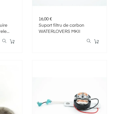
Preț
16,00 €
uire
Suport filtru de carbon
rele
WATERLOVERS MKII