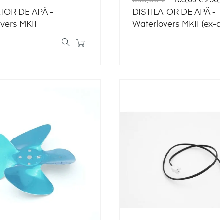
335,00 €
-105,00 €
230,
normal
ATOR DE APĂ -
DISTILATOR DE APĂ -
vers MKII
Waterlovers MKII (ex-demo
item)