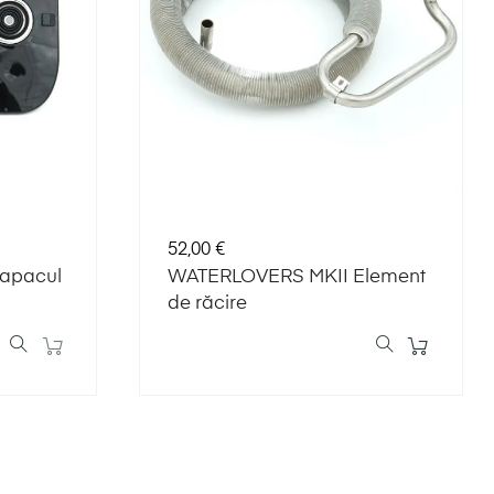
Preț
52,00 €
apacul
WATERLOVERS MKII Element
de răcire