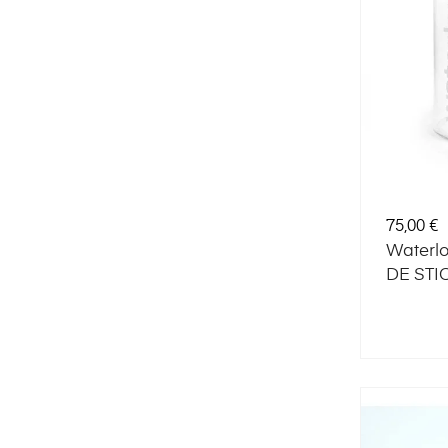
Preț
75,00 €
Waterlo
DE STI