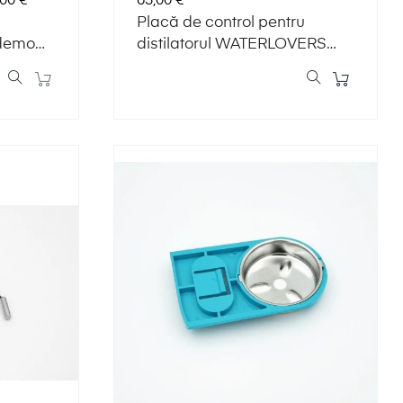
00 €
63,00 €
Placă de control pentru
distilatorul WATERLOVERS
MKII