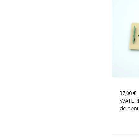
Preț
17,00 €
WATERL
de cont