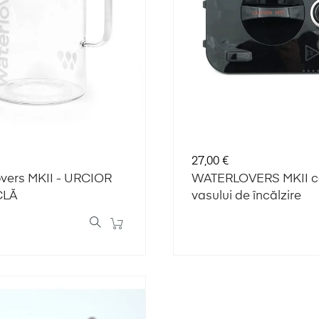
Preț
27,00 €
vers MKII - URCIOR
WATERLOVERS MKII c
CLĂ
vasului de încălzire