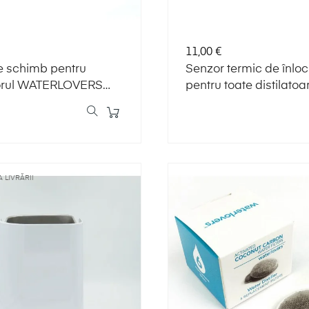
Preț
11,00 €
e schimb pentru
Senzor termic de înloc
torul WATERLOVERS
pentru toate distilatoa
WATERLOVERS MKII.
 LIVRĂRII