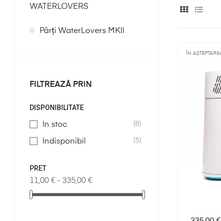
WATERLOVERS
Părți WaterLovers MKII
ÎN AȘTEPTAREA
FILTREAZĂ PRIN
DISPONIBILITATE
(8)
In stoc
(5)
Indisponibil
PRET
11,00 € - 335,00 €
Preț