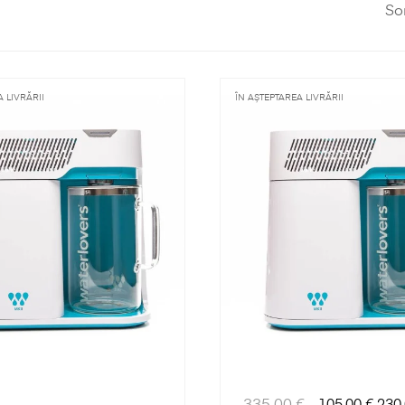
So
 LIVRĂRII
ÎN AȘTEPTAREA LIVRĂRII
Preț
Preț