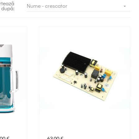
rtează

Nume - crescator
după:
Preț