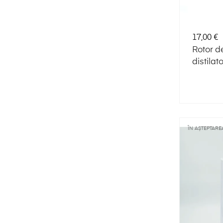
Preț
17,00 €
Rotor d
distila
MKII
ÎN AȘTEPTAREA