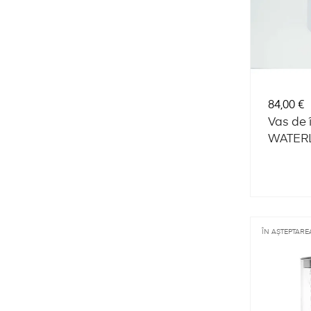
Preț
84,00 €
Vas de 
WATERL
ÎN AȘTEPTAREA