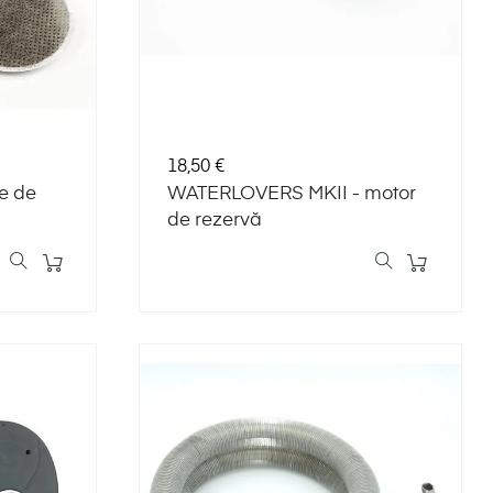
Preț
18,50 €
re de
WATERLOVERS MKII - motor
de rezervă