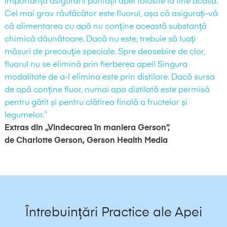
importanța asigurării purității apei folosite la tine acasă.
Cel mai grav răufăcător este fluorul, așa că asigurați-vă
că alimentarea cu apă nu conține această substanță
chimică dăunătoare. Dacă nu este, trebuie să luați
măsuri de precauție speciale. Spre deosebire de clor,
fluorul nu se elimină prin fierberea apei! Singura
modalitate de a-l elimina este prin distilare. Dacă sursa
de apă conține fluor, numai apa distilată este permisă
pentru gătit și pentru clătirea finală a fructelor și
legumelor.”
Extras din „Vindecarea în maniera Gerson”,
de Charlotte Gerson, Gerson Health Media
Întrebuințări Practice ale Apei