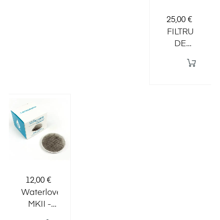
Preț
25,00 €
FILTRU
DE
CARBON
PENTRU
DISTILATOR
MEGAHOME
(12 buc.)
Preț
12,00 €
Waterlovers
MKII -
filtre de