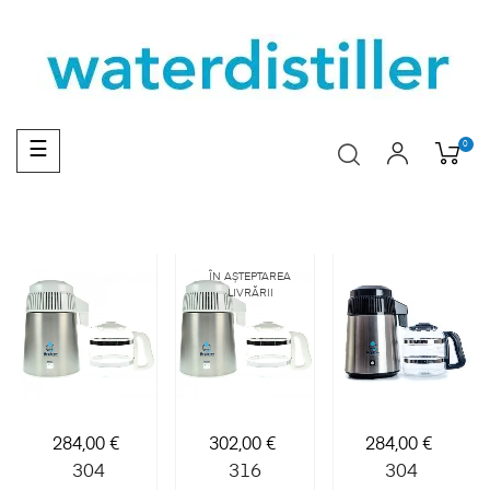
Toggle
0
☰
navigation
ÎN AȘTEPTAREA
LIVRĂRII
Preț
Preț
Preț
284,00 €
302,00 €
284,00 €
304
316
304