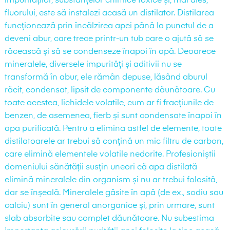
impurităților, substanțelor chimice toxice și, mai ales,
fluorului, este să instalezi acasă un distilator. Distilarea
funcționează prin încălzirea apei până la punctul de a
deveni abur, care trece printr-un tub care o ajută să se
răcească și să se condenseze înapoi în apă. Deoarece
mineralele, diversele impurități și aditivii nu se
transformă în abur, ele rămân depuse, lăsând aburul
răcit, condensat, lipsit de componente dăunătoare. Cu
toate acestea, lichidele volatile, cum ar fi fracțiunile de
benzen, de asemenea, fierb și sunt condensate înapoi în
apa purificată. Pentru a elimina astfel de elemente, toate
distilatoarele ar trebui să conțină un mic filtru de carbon,
care elimină elementele volatile nedorite. Profesioniștii
domeniului sănătății susțin uneori că apa distilată
elimină mineralele din organism și nu ar trebui folosită,
dar se înșeală. Mineralele găsite în apă (de ex., sodiu sau
calciu) sunt în general anorganice și, prin urmare, sunt
slab absorbite sau complet dăunătoare. Nu subestima