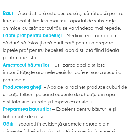
Băut
– Apa distilată este gustoasă și sănătoasă pentru
tine, cu cât îți limitezi mai mult aportul de substanțe
chimice, cu atât corpul tău se va vindeca mai repede.
Lapte praf pentru bebeluși
– Medicii recomandă cu
căldură să folosiți apă purificată pentru a prepara
laptele praf pentru bebeluși, apa distilată fiind ideală
pentru aceasta.
Amestecul băuturilor
– Utilizarea apei distilate
îmbunătățește aromele ceaiului, cafelei sau a sucurilor
proaspete.
Producerea gheții
– Apa de la robinet produce cuburi de
gheață tulburi, pe când cuburile de gheață din apă
distilată sunt curate și limpezi ca cristalul.
Prepararea băuturilor
– Excelent pentru băuturile și
lichiorurile de casă.
Gătit
– scoateți în evidență aromele naturale din
alimente folosind apă distilată, în special în supe și