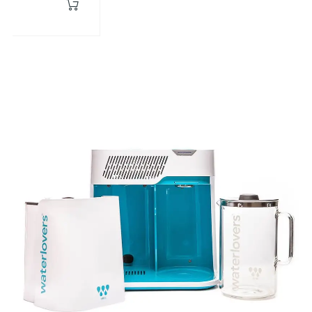
cărbune
de cocos