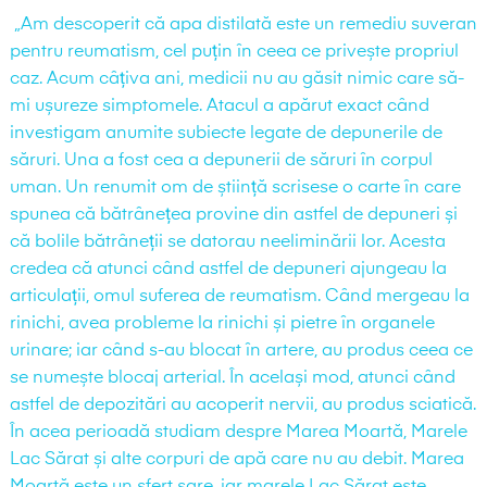
„Am descoperit că apa distilată este un remediu suveran
pentru reumatism, cel puțin în ceea ce privește propriul
caz. Acum câțiva ani, medicii nu au găsit nimic care să-
mi ușureze simptomele. Atacul a apărut exact când
investigam anumite subiecte legate de depunerile de
săruri. Una a fost cea a depunerii de săruri în corpul
uman. Un renumit om de știință scrisese o carte în care
spunea că bătrânețea provine din astfel de depuneri și
că bolile bătrâneții se datorau neeliminării lor. Acesta
credea că atunci când astfel de depuneri ajungeau la
articulații, omul suferea de reumatism. Când mergeau la
rinichi, avea probleme la rinichi și pietre în organele
urinare; iar când s-au blocat în artere, au produs ceea ce
se numește blocaj arterial. În același mod, atunci când
astfel de depozitări au acoperit nervii, au produs sciatică.
În acea perioadă studiam despre Marea Moartă, Marele
Lac Sărat și alte corpuri de apă care nu au debit. Marea
Moartă este un sfert sare, iar marele Lac Sărat este