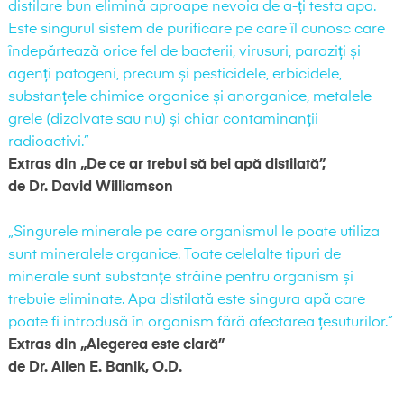
distilare bun elimină aproape nevoia de a-ți testa apa.
Este singurul sistem de purificare pe care îl cunosc care
îndepărtează orice fel de bacterii, virusuri, paraziți și
agenți patogeni, precum și pesticidele, erbicidele,
substanțele chimice organice și anorganice, metalele
grele (dizolvate sau nu) și chiar contaminanții
radioactivi.”
Extras din „De ce ar trebui să bei apă distilată”,
de Dr. David Williamson
„Singurele minerale pe care organismul le poate utiliza
sunt mineralele organice. Toate celelalte tipuri de
minerale sunt substanțe străine pentru organism și
trebuie eliminate. Apa distilată este singura apă care
poate fi introdusă în organism fără afectarea țesuturilor.”
Extras din „Alegerea este clară”
de Dr. Allen E. Banik, O.D.