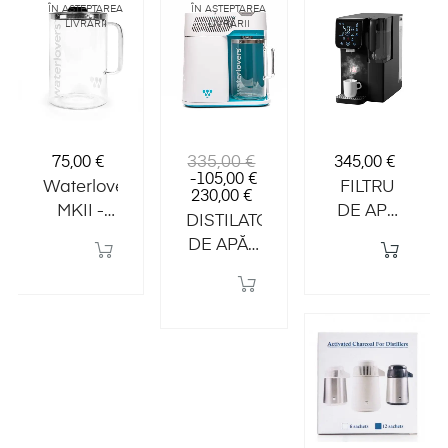
ÎN AȘTEPTAREA
ÎN AȘTEPTAREA
LIVRĂRII
LIVRĂRII
Preț
Preț
Preț
335,00 €
75,00 €
345,00 €
normal
Preț
-105,00 €
Waterlovers
FILTRU
230,00 €
MKII -
DE APĂ
DISTILATOR
URCIOR
DE MASĂ
DE APĂ -
DE
CT100,
Waterlovers
STICLĂ
SOLUȚIE
MKII (ex-
MODERNĂ
demo
PENTRU
item)
APĂ
CURATĂ