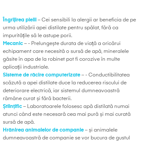
Îngrijirea pielii
– Cei sensibili la alergii ar beneficia de pe
urma utilizării apei distilate pentru spălat, fără ca
impuritățile să le astupe porii.
Mecanic
– - Prelungește durata de viață a oricărui
echipament care necesită o sursă de apă, mineralele
găsite în apa de la robinet pot fi corozive în multe
aplicații industriale.
Sisteme de răcire computerizate
– - Conductibilitatea
scăzută a apei distilate duce la reducerea riscului de
deteriorare electrică, iar sistemul dumneavoastră
rămâne curat și fără bacterii.
Științific
– Laboratoarele folosesc apă distilată numai
atunci când este necesară cea mai pură și mai curată
sursă de apă.
Hrănirea animalelor de companie
– și animalele
dumneavoastră de companie se vor bucura de gustul