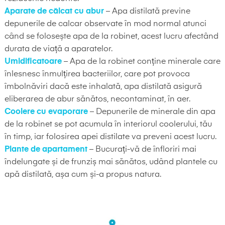
Aparate de călcat cu abur
– Apa distilată previne
depunerile de calcar observate în mod normal atunci
când se folosește apa de la robinet, acest lucru afectând
durata de viață a aparatelor.
Umidificatoare
– Apa de la robinet conține minerale care
înlesnesc înmulțirea bacteriilor, care pot provoca
îmbolnăviri dacă este inhalată, apa distilată asigură
eliberarea de abur sănătos, necontaminat, în aer.
Coolere cu evaporare
– Depunerile de minerale din apa
de la robinet se pot acumula în interiorul coolerului, tău
în timp, iar folosirea apei distilate va preveni acest lucru.
Plante de apartament
– Bucurați-vă de înfloriri mai
îndelungate și de frunziș mai sănătos, udând plantele cu
apă distilată, așa cum și-a propus natura.