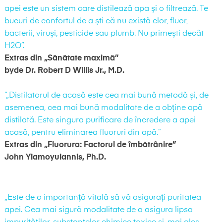
apei este un sistem care distilează apa și o filtrează. Te
bucuri de confortul de a ști că nu există clor, fluor,
bacterii, viruși, pesticide sau plumb. Nu primești decât
H2O”.
Extras din „Sănătate maximă”
byde Dr. Robert D Willis Jr., M.D.
“„Distilatorul de acasă este cea mai bună metodă și, de
asemenea, cea mai bună modalitate de a obține apă
distilată. Este singura purificare de încredere a apei
acasă, pentru eliminarea fluoruri din apă.”
Extras din „Fluorura: Factorul de îmbătrânire”
John Yiamoyuiannis, Ph.D.
„Este de o importanță vitală să vă asigurați puritatea
apei. Cea mai sigură modalitate de a asigura lipsa