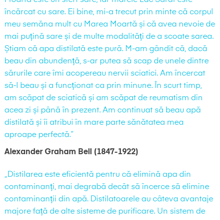
încărcat cu sare. Ei bine, mi-a trecut prin minte că corpul
meu semăna mult cu Marea Moartă și că avea nevoie de
mai puțină sare și de multe modalități de a scoate sarea.
Știam că apa distilată este pură. M-am gândit că, dacă
beau din abundență, s-ar putea să scap de unele dintre
sărurile care îmi acopereau nervii sciatici. Am încercat
să-l beau și a funcționat ca prin minune. În scurt timp,
am scăpat de sciatică și am scăpat de reumatism din
acea zi și până în prezent. Am continuat să beau apă
distilată și îi atribui în mare parte sănătatea mea
aproape perfectă.”
Alexander Graham Bell (1847-1922)
„Distilarea este eficientă pentru că elimină apa din
contaminanți, mai degrabă decât să încerce să elimine
contaminanții din apă. Distilatoarele au câteva avantaje
majore față de alte sisteme de purificare. Un sistem de