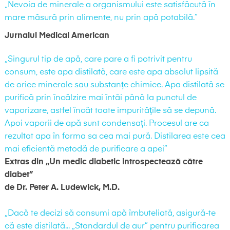
„Nevoia de minerale a organismului este satisfăcută în
mare măsură prin alimente, nu prin apă potabilă.”
Jurnalul Medical American
„Singurul tip de apă, care pare a fi potrivit pentru
consum, este apa distilată, care este apa absolut lipsită
de orice minerale sau substanțe chimice. Apa distilată se
purifică prin încălzire mai întâi până la punctul de
vaporizare, astfel încât toate impuritățile să se depună.
Apoi vaporii de apă sunt condensați. Procesul are ca
rezultat apa în forma sa cea mai pură. Distilarea este cea
mai eficientă metodă de purificare a apei”
Extras din „Un medic diabetic introspectează către
diabet”
de Dr. Peter A. Ludewick, M.D.
„Dacă te decizi să consumi apă îmbuteliată, asigură-te
că este distilată... „Standardul de aur” pentru purificarea