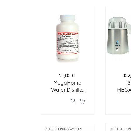
Preis
Prei
21,00 €
302
MegaHome
3
Water Distiller
MEG
Cleaner - 500g
WASSE
(Si
/weiß/
AUF LIEFERUNG WARTEN
AUF LIEFERU