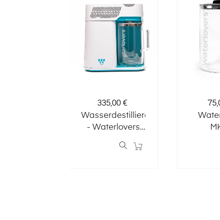
Preis
Pre
335,00 €
75,
Wasserdestillierer
Water
- Waterlovers
MK
MKII
glas