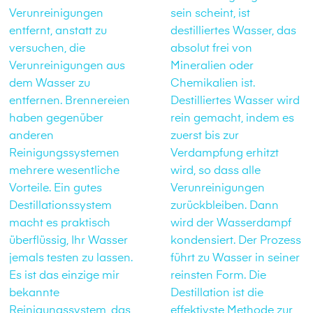
Verunreinigungen
sein scheint, ist
entfernt, anstatt zu
destilliertes Wasser, das
versuchen, die
absolut frei von
Verunreinigungen aus
Mineralien oder
dem Wasser zu
Chemikalien ist.
entfernen. Brennereien
Destilliertes Wasser wird
haben gegenüber
rein gemacht, indem es
anderen
zuerst bis zur
Reinigungssystemen
Verdampfung erhitzt
mehrere wesentliche
wird, so dass alle
Vorteile. Ein gutes
Verunreinigungen
Destillationssystem
zurückbleiben. Dann
macht es praktisch
wird der Wasserdampf
überflüssig, Ihr Wasser
kondensiert. Der Prozess
jemals testen zu lassen.
führt zu Wasser in seiner
Es ist das einzige mir
reinsten Form. Die
bekannte
Destillation ist die
Reinigungssystem, das
effektivste Methode zur