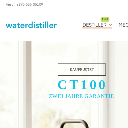
Anruf: +370 655 05109
MKII
DESTILLER
ME
KAUFE JETZT
CT100
ZWEI JAHRE GARANTIE