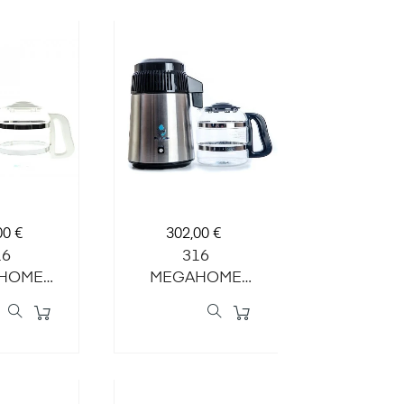
Preis
00 €
302,00 €
16
316
HOME
MEGAHOME
DESTILLIERER
WASSERDESTILLIERER
eiß
(Silber/schwarz/Glasgefäß)
lasgefäß)