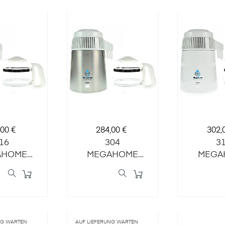
s
Preis
Preis
,00 €
284,00 €
302,
16
304
3
AHOME
MEGAHOME
MEGA
RDESTILLIERER
WASSERDESTILLIERER
WASSER
lber
(Silber/weiß/Glasgefäß)
(w
Glasgefäß)
/weiß/G
NG WARTEN
AUF LIEFERUNG WARTEN