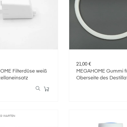
Preis
21,00 €
ME Filterdüse weiß
MEGAHOME Gummi fü
zellaneinsatz
Oberseite des Destilla
NG WARTEN