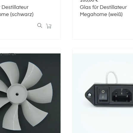
105,00 €
 Destillateur
Glas für Destillateur
me (schwarz)
Megahome (weiß)
NG WARTEN