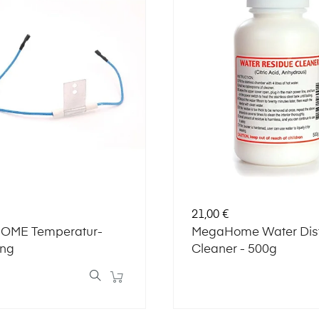
Preis
21,00 €
ME Temperatur-
MegaHome Water Disti
ung
Cleaner - 500g