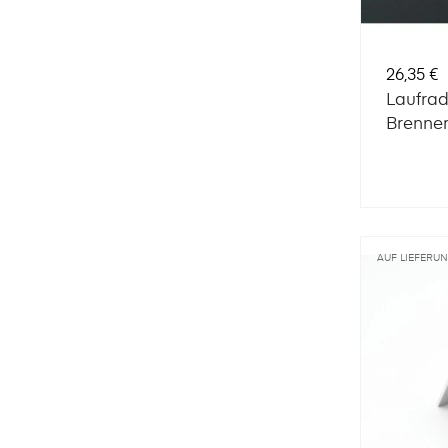
Preis
26,35 €
Laufra
Brenne
AUF LIEFERU