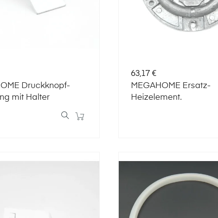
Preis
63,17 €
ME Druckknopf-
MEGAHOME Ersatz-
ng mit Halter
Heizelement.