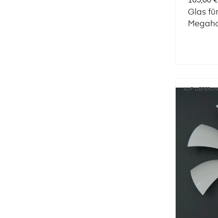
105,00 €
Glas für
Megaho
AUF LIEFERU