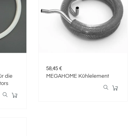
Preis
58,45 €
r die
MEGAHOME Kühlelement
tors