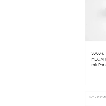
Preis
30,00 €
MEGAHO
mit Por
AUF LIEFERU