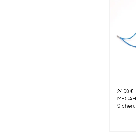
Preis
24,00 €
MEGAHO
Sicher