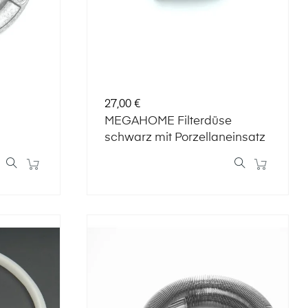
Preis
27,00 €
MEGAHOME Filterdüse
schwarz mit Porzellaneinsatz