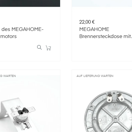
Preis
22,00 €
d des MEGAHOME-
MEGAHOME
rmotors
Brennersteckdose mit
Schalter
NG WARTEN
AUF LIEFERUNG WARTEN