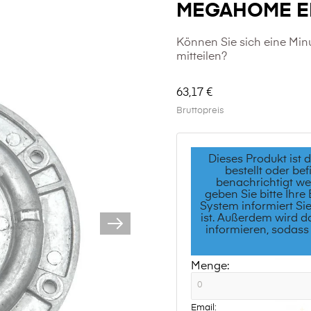
MEGAHOME ER
Können Sie sich eine Min
mitteilen?
63,17 €
Bruttopreis
Dieses Produkt ist 
bestellt oder b
benachrichtigt we
geben Sie bitte Ihre
System informiert Si
ist. Außerdem wird d
informieren, sodass
Menge:
Email: