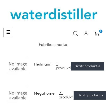
Toggle
0
☰
navigation
Fabrikas marka
Heitmann
1
Skatīt produktus
produkti
Megahome
21
Skatīt produktus
produkti