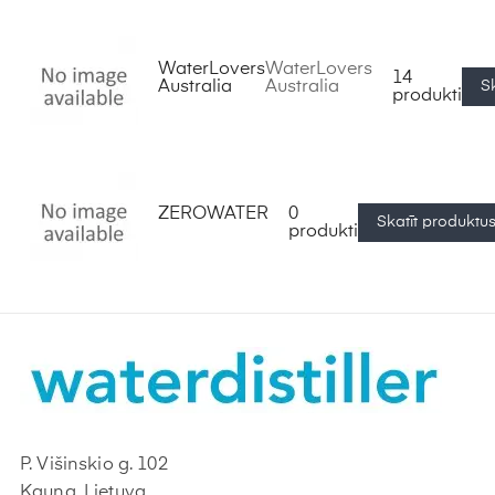
WaterLovers
WaterLovers
14
Australia
Australia
S
produkti
ZEROWATER
0
Skatīt produktu
produkti
P. Višinskio g. 102
Kauņa, Lietuva