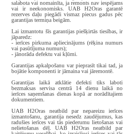
salabota vai nomainīta, ja remonts nav iespējams
vai ir neekonomisks. UAB H2Oras garantē
rezerves daļu piegādi vismaz piecus gadus pēc
garantijas termiņa beigām.
Lai izmantotu šīs garantijas piešķirtās tiesības, ir
jāparedz:
- ierīces pirkuma apliecinājums (rēķina numurs
vai pasūtījuma numurs);
- jānorāda defektu vai kļūmi.
Garantijas apkalpošanu var pieprasīt tikai tad, ja
bojātie komponenti ir jāmaina vai jāremontē.
Garantijas laikā atklātie defekti tiks laboti
bezmaksas servisa centrā 14 dienu laikā no
ierīces saņemšanas dienas kopā ar norādītajiem
dokumentiem.
UAB H2Oras neatbild par nepareizu ierīces
izmantošanu, garantija nesedz zaudējumus, kas
radušies ierīces vai tās piederumu lietošanas vai
nelietošanas dēļ. UAB H2Oras neatbild par
kaitējumu veselībai, ko izraisījusi ierīces vai tās