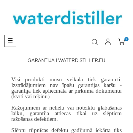
Toggle
0
☰
navigation
GARANTIJA | WATERDISTILLER.EU
Visi produkti mūsu veikalā tiek garantēti.
Izstrādājumiem nav īpašu garantijas karšu -
garantija tiek apliecināta ar pirkuma dokumentu
(kvīti vai rēķinu).
Ražojumiem ar nelielu vai noteiktu glabāšanas
laiku, garantija attiecas tikai uz slēptiem
ražošanas defektiem.
Slēptu rūpnīcas defektu gadījumā iekārta tiks