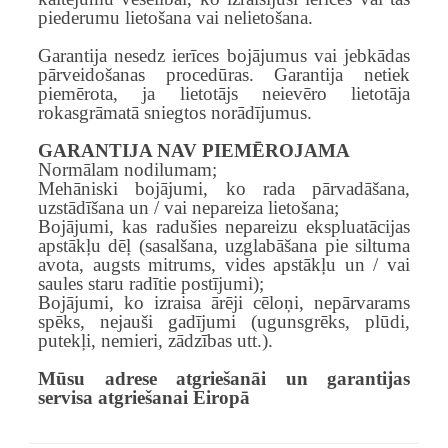
piederumu lietošana vai nelietošana.
Garantija nesedz ierīces bojājumus vai jebkādas
pārveidošanas procedūras. Garantija netiek
piemērota, ja lietotājs neievēro lietotāja
rokasgrāmatā sniegtos norādījumus.
GARANTIJA NAV PIEMĒROJAMA
Normālam nodilumam;
Mehāniski bojājumi, ko rada pārvadāšana,
uzstādīšana un / vai nepareiza lietošana;
Bojājumi, kas radušies nepareizu ekspluatācijas
apstākļu dēļ (sasalšana, uzglabāšana pie siltuma
avota, augsts mitrums, vides apstākļu un / vai
saules staru radītie postījumi);
Bojājumi, ko izraisa ārēji cēloņi, nepārvarams
spēks, nejauši gadījumi (ugunsgrēks, plūdi,
putekļi, nemieri, zādzības utt.).
Mūsu adrese atgriešanāi un garantijas
servisa atgriešanai Eiropā