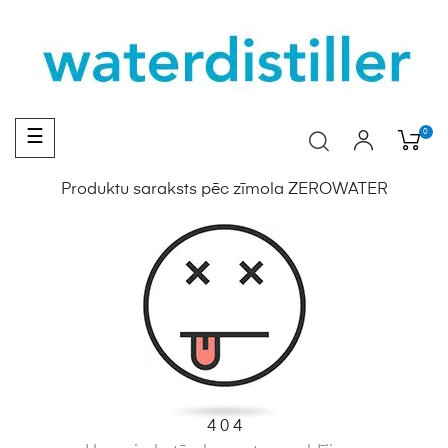
Toggle
0
☰
navigation
Produktu saraksts pēc zīmola ZEROWATER
4 0 4