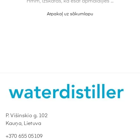
Hmm, izskatās, ka esat apmaldījies ...
Atpakaļ uz sākumlapu
P. Višinskio g. 102
Kauņa, Lietuva
+370 655 05109