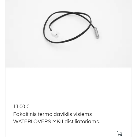
Kaina
11,00 €
Pakaitinis termo daviklis visiems
WATERLOVERS MKII distiliatoriams.