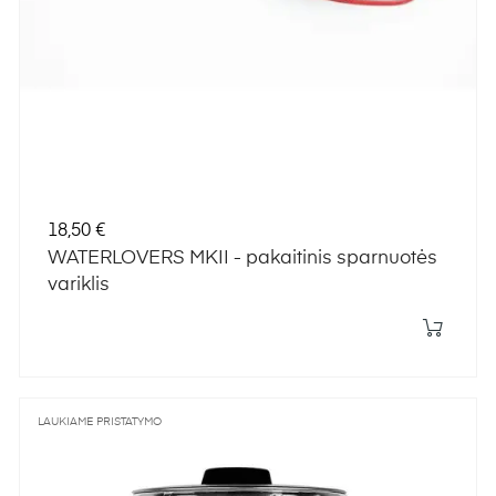
Kaina
18,50 €
WATERLOVERS MKII - pakaitinis sparnuotės
variklis
LAUKIAME PRISTATYMO