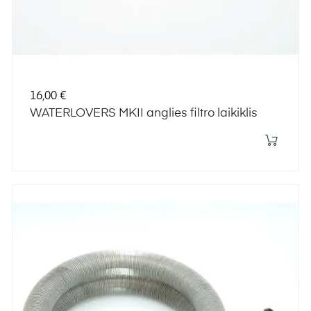
Kaina
16,00 €
WATERLOVERS MKII anglies filtro laikiklis