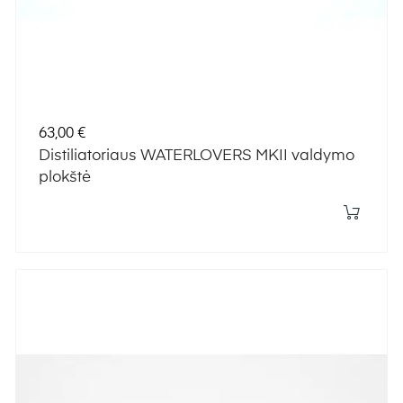
Kaina
63,00 €
Distiliatoriaus WATERLOVERS MKII valdymo
plokštė