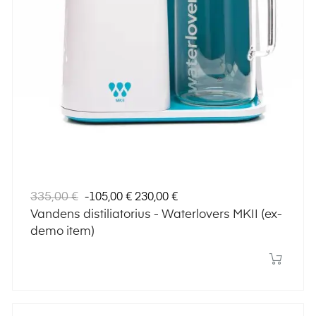
Įprasta
Kaina
335,00 €
-105,00 €
230,00 €
kaina
Vandens distiliatorius - Waterlovers MKII (ex-
demo item)