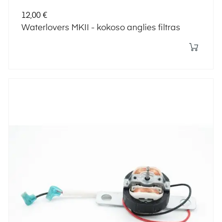
Kaina
12,00 €
Waterlovers MKII - kokoso anglies filtras