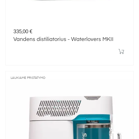
Kaina
335,00 €
Vandens distiliatorius - Waterlovers MKII
LAUKIAME PRISTATYMO