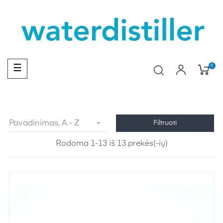
Toggle
0
☰
navigation

Pavadinimas, A - Z
Filtruoti
Rodoma 1-13 iš 13 prekės(-ių)