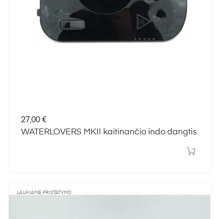
Kaina
27,00 €
WATERLOVERS MKII kaitinančio indo dangtis
LAUKIAME PRISTATYMO