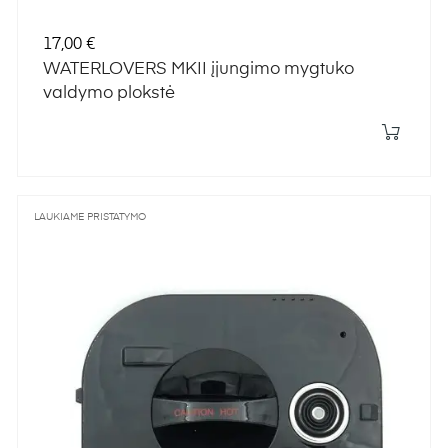
Kaina
17,00 €
WATERLOVERS MKII įjungimo mygtuko
valdymo plokstė
LAUKIAME PRISTATYMO