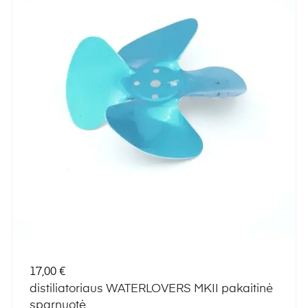
Kaina
17,00 €
distiliatoriaus WATERLOVERS MKII pakaitinė
sparnuotė