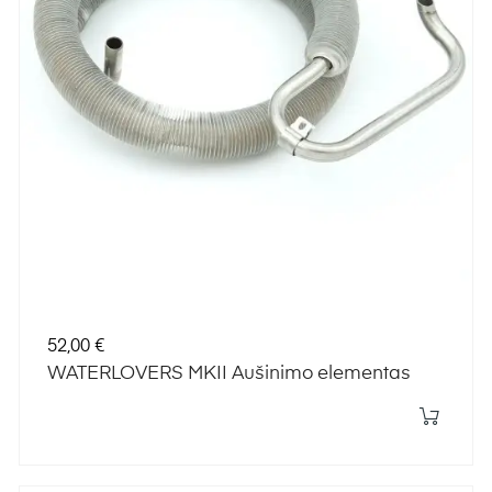
Kaina
52,00 €
WATERLOVERS MKII Aušinimo elementas