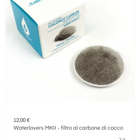
Prezzo
12,00 €
Waterlovers MKII - filtro al carbone di cocco