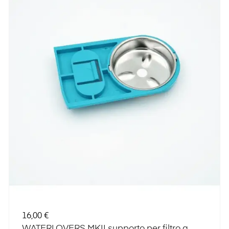
Prezzo
16,00 €
WATERLOVERS MKII supporto per filtro a