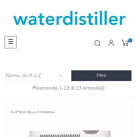
navigazione
0
☰
Toggle

Nome, da A a Z
Filtro
Mostrando 1-13 di 13 articolo(i)
IN ATTESA DELLA CONSEGNA