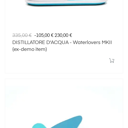
Prezzo
Prezzo
335,00 €
-105,00 €
230,00 €
regolare
DISTILLATORE D'ACQUA - Waterlovers MKII
(ex-demo item)