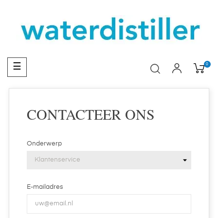
Toggle
0
☰
navigation
CONTACTEER ONS
Onderwerp
E-mailadres