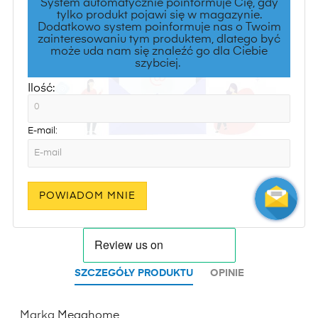
System automatycznie poinformuje Cię, gdy
tylko produkt pojawi się w magazynie.
Dodatkowo system poinformuje nas o Twoim
zainteresowaniu tym produktem, dlatego być
może uda nam się znaleźć go dla Ciebie
szybciej.
Ilość:
E-mail:
POWIADOM MNIE
SZCZEGÓŁY PRODUKTU
OPINIE
Marka
Megahome