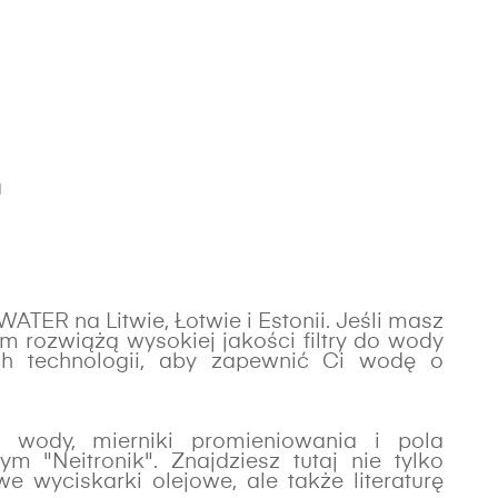
a
ATER na Litwie, Łotwie i Estonii. Jeśli masz
 rozwiążą wysokiej jakości filtry do wody
ch technologii, aby zapewnić Ci wodę o
i wody, mierniki promieniowania i pola
 "Neitronik". Znajdziesz tutaj nie tylko
 wyciskarki olejowe, ale także literaturę