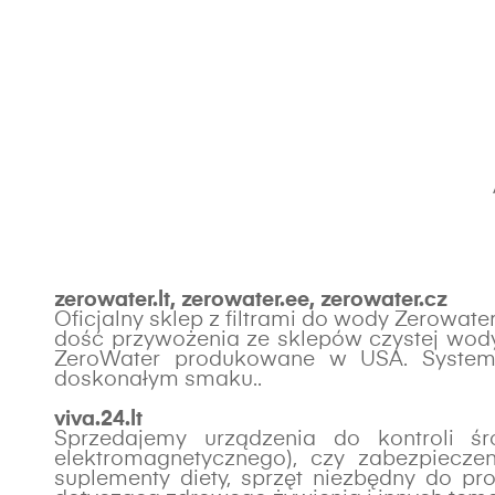
zerowater.lt, zerowater.ee, zerowater.cz
Oficjalny sklep z filtrami do wody Zerowate
dość przywożenia ze sklepów czystej wody
ZeroWater produkowane w USA. System f
doskonałym smaku..
viva.24.lt
Sprzedajemy urządzenia do kontroli śr
elektromagnetycznego), czy zabezpieczen
suplementy diety, sprzęt niezbędny do pr