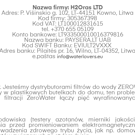
Nazwa firmy: H2Oras LTD
Adres: P. Višinskio g. 102, LT-44151 Kowno, Litwa
Kod firmy: 305367398
Kod VAT: LT100012831615
tel. +370 655 05109
Konto bankowe: LT933500010016379816
Nazwa banku: PAYSERA.LT UAB
Kod SWIFT Banku: EVIULT2VXXX
Adres banku: Pilaitės pr. 16, Wilno, LT-04352, Litw
e.paštas
info@waterlovers.eu
r. Jesteśmy dystrybutorami filtrów do wody ZEROW
 w plastikowych butelkach do domu, ten problem
iltracji ZeroWater łączy pięć wyrafinowany
odowiska (testery azotanów, mierniki jakośc
ia przed promieniowaniem elektromagnetycznym
owadzenia zdrowego trybu życia, jak np. domowe