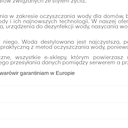
tów związanych ze stylem życia..
nia w zakresie oczyszczania wody dla domów, b
 i ich najnowszych technologii. W naszej oferci
ia, urządzenia do dezynfekcji wody, nasycania wo
o niego. Woda destylowana jest najczystsza,
ej praktyczną z metod oczyszczania wody, ponie
zne, wszystkie e-sklepy, którym powierzasz
znego przesyłania danych pomiędzy serwerem a pr
towarów
ir garantiniam
w Europie