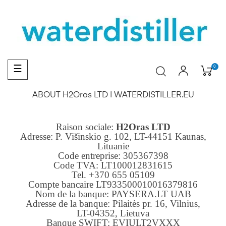
Basculer
0
☰
la
navigation
ABOUT H2Oras LTD | WATERDISTILLER.EU
Raison sociale:
H2Oras LTD
Adresse: P. Višinskio g. 102, LT-44151 Kaunas,
Lituanie
Code entreprise: 305367398
Code TVA: LT100012831615
Tel. +370 655 05109
Compte bancaire LT933500010016379816
Nom de la banque: PAYSERA.LT UAB
Adresse de la banque: Pilaitės pr. 16, Vilnius,
LT-04352, Lietuva
Banque SWIFT: EVIULT2VXXX