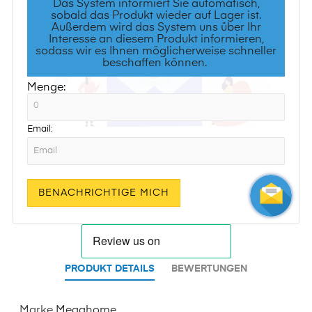
Das System informiert Sie automatisch,
sobald das Produkt wieder auf Lager ist.
Außerdem wird das System uns über Ihr
Interesse an diesem Produkt informieren,
sodass wir es Ihnen möglicherweise schneller
beschaffen können.
Menge:
Email:
BENACHRICHTIGE MICH
PRODUKT DETAILS
BEWERTUNGEN
Marke
Megahome