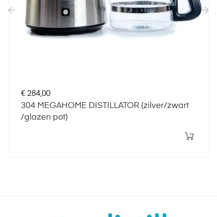
‹
›
Prijs
€ 284,00
304 MEGAHOME DISTILLATOR (zilver/zwart
/glazen pot)