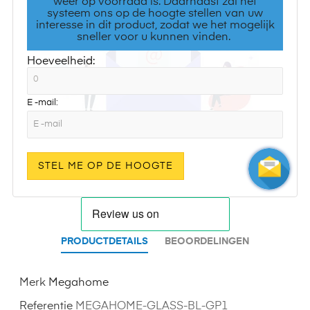
weer op voorraad is. Daarnaast zal het
systeem ons op de hoogte stellen van uw
interesse in dit product, zodat we het mogelijk
sneller voor u kunnen vinden.
Hoeveelheid:
E -mail:
STEL ME OP DE HOOGTE
PRODUCTDETAILS
BEOORDELINGEN
Merk
Megahome
Referentie
MEGAHOME-GLASS-BL-GP1