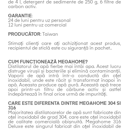
de 4 l, detergent de sedimente de 250 g, 6 filtre de
carbon activ.
GARANTIE
:
24 de luni pentru uz personal
12 luni pentru uz comercial
PRODUCĂTOR
: Taiwan
Stimați clienți care ați achiziționat acest produs,
recipientul de sticlă este cu siguranță în pachet..
CUM FUNCȚIONEAZĂ MEGAHOME?
Distilatorul de apă fierbe mai întâi apa. Acest lucru
distruge virușii și bacteriile și elimină contaminanții.
Vaporii de apă intră într-o conductă din oțel
inoxidabil, unde este răcit și transformat înapoi în
apă. Aceasta produce apă pură. Această apă trece
apoi printr-un filtru de cărbune activ și astfel
îndepărtează în final orice urmă de impurități.
CARE ESTE DIFERENTA DINTRE MEGAHOME 304 SI
316
Majoritatea distilatoarelor de apă sunt fabricate din
oțel inoxidabil de grad 304, care este oțel inoxidabil
de calitate comercială obișnuită. Megahome 316
Deluxe este singurul fabricat din oțel inoxidabil de