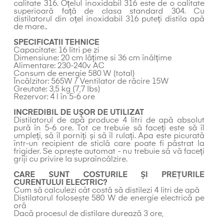
calitate 316. Oțelul inoxidabil 316 este de o calitate
superioară față de clasa standard 304. Cu
distilatorul din oțel inoxidabil 316 puteți distila apă
de mare..
SPECIFICATII TEHNICE
Capacitate: 16 litri pe zi
Dimensiune: 20 cm lățime si 36 cm înălțime
Alimentare: 230-240v AC
Consum de energie 580 W (total)
Încălzitor: 565W / Ventilator de răcire 15W
Greutate: 3,5 kg (7,7 lbs)
Rezervor: 4 l în 5-6 ore
INCREDIBIL DE UȘOR DE UTILIZAT
Distilatorul de apă produce 4 litri de apă absolut
pură în 5-6 ore. Tot ce trebuie să faceți este să îl
umpleți, să îl porniți și să îl rulați. Apa este picurată
într-un recipient de sticlă care poate fi păstrat la
frigider. Se oprește automat - nu trebuie să vă faceți
griji cu privire la supraîncălzire.
CARE SUNT COSTURILE ȘI PREȚURILE
CURENTULUI ELECTRIC?
Cum să calculezi cât costă să distilezi 4 litri de apă
Distilatorul folosește 580 W de energie electrică pe
oră
Dacă procesul de distilare durează 3 ore,