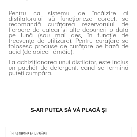
Pentru ca sistemul de încălzire al
distilatorului să funcționeze corect, se
recomandă curățarea rezervorului de
fierbere de calcar și alte depuneri o dată
pe lună (sau mai des, în funcție de
frecvența de utilizare). Pentru curățare se
folosesc produse de curățare pe bază de
acid (de obicei lămâie).
La achiziționarea unui distilator, este inclus
un pachet de detergent, când se termină
puteți cumpăra.
S-AR PUTEA SĂ VĂ PLACĂ ȘI
ÎN AȘTEPTAREA LIVRĂRII