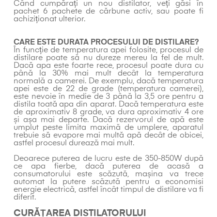
Când cumpărați un nou distilator, veți găsi în
pachet 6 pachete de cărbune activ, sau poate fi
achiziționat ulterior.
CARE ESTE DURATA PROCESULUI DE DISTILARE?
În funcție de temperatura apei folosite, procesul de
distilare poate să nu dureze mereu la fel de mult.
Dacă apa este foarte rece, procesul poate dura cu
până la 30% mai mult decât la temperatura
normală a camerei. De exemplu, dacă temperatura
apei este de 22 de grade (temperatura camerei),
este nevoie în medie de 3 până la 3,5 ore pentru a
distila toată apa din aparat. Dacă temperatura este
de aproximativ 8 grade, va dura aproximativ 4 ore
și așa mai departe. Dacă rezervorul de apă este
umplut peste limita maximă de umplere, aparatul
trebuie să evapore mai multă apă decât de obicei,
astfel procesul durează mai mult.
Deoarece puterea de lucru este de 350-850W după
ce apa fierbe, dacă puterea de acasă a
consumatorului este scăzută, mașina va trece
automat la putere scăzută pentru a economisi
energie electrică, astfel încât timpul de distilare va fi
diferit.
CURĂȚAREA DISTILATORULUI