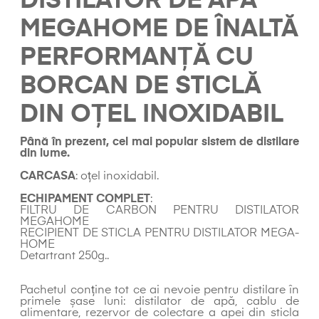
DISTILATOR DE APĂ
MEGAHOME DE ÎNALTĂ
PERFORMANȚĂ CU
BORCAN DE STICLĂ
DIN OȚEL INOXIDABIL
Până în prezent, cel mai popular sistem de distilare
din lume.
CARCASA
: oțel inoxidabil.
ECHIPAMENT COMPLET
:
FILTRU DE CARBON PENTRU DISTILATOR
MEGAHOME
RECIPIENT DE STICLA PENTRU DISTILATOR MEGA-
HOME
Detartrant 250g..
Pachetul conține tot ce ai nevoie pentru distilare în
primele șase luni: distilator de apă, cablu de
alimentare, rezervor de colectare a apei din sticla