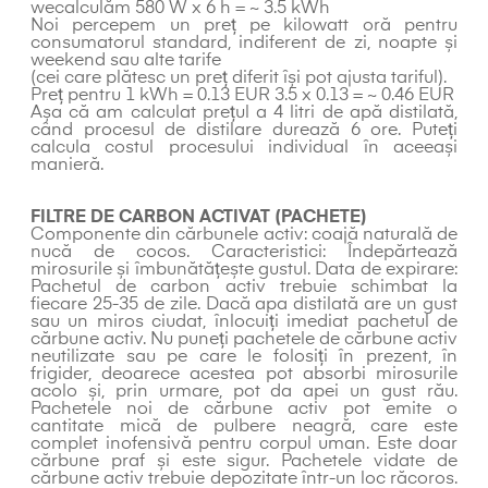
wecalculăm 580 W x 6 h = ~ 3.5 kWh
Noi percepem un preț pe kilowatt oră pentru
consumatorul standard, indiferent de zi, noapte și
weekend sau alte tarife
(cei care plătesc un preț diferit își pot ajusta tariful).
Preț pentru 1 kWh = 0.13 EUR 3.5 x 0.13 = ~ 0.46 EUR
Așa că am calculat prețul a 4 litri de apă distilată,
când procesul de distilare durează 6 ore. Puteți
calcula costul procesului individual în aceeași
manieră.
FILTRE DE CARBON ACTIVAT (PACHETE)
Componente din cărbunele activ: coajă naturală de
nucă de cocos. Caracteristici: Îndepărtează
mirosurile și îmbunătățește gustul. Data de expirare:
Pachetul de carbon activ trebuie schimbat la
fiecare 25-35 de zile. Dacă apa distilată are un gust
sau un miros ciudat, înlocuiți imediat pachetul de
cărbune activ. Nu puneți pachetele de cărbune activ
neutilizate sau pe care le folosiți în prezent, în
frigider, deoarece acestea pot absorbi mirosurile
acolo și, prin urmare, pot da apei un gust rău.
Pachetele noi de cărbune activ pot emite o
cantitate mică de pulbere neagră, care este
complet inofensivă pentru corpul uman. Este doar
cărbune praf și este sigur. Pachetele vidate de
cărbune activ trebuie depozitate într-un loc răcoros.