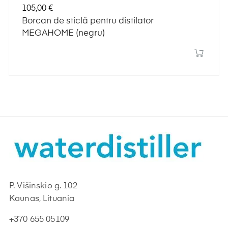
Preț
105,00 €
Borcan de sticlă pentru distilator
MEGAHOME (negru)
P. Višinskio g. 102
Kaunas, Lituania
+370 655 05109