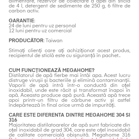
alimentare, rezervor de colectare a apei din sticla
de 4 l, detergent de sedimente de 250 g, 6 filtre de
carbon activ.
GARANTIE
:
24 de luni pentru uz personal
12 luni pentru uz comercial
PRODUCĂTOR
: Taiwan
Stimați clienți care ați achiziționat acest produs,
recipientul de sticlă este cu siguranță în pachet..
CUM FUNCȚIONEAZĂ MEGAHOME?
Distilatorul de apă fierbe mai întâi apa. Acest lucru
distruge virușii și bacteriile și elimină contaminanții.
Vaporii de apă intră într-o conductă din oțel
inoxidabil, unde este răcit și transformat înapoi în
apă. Aceasta produce apă pură. Această apă trece
apoi printr-un filtru de cărbune activ și astfel
îndepărtează în final orice urmă de impurități.
CARE ESTE DIFERENTA DINTRE MEGAHOME 304 SI
316
Majoritatea distilatoarelor de apă sunt fabricate din
oțel inoxidabil de grad 304, care este oțel inoxidabil
de calitate comercială obișnuită. Megahome 316