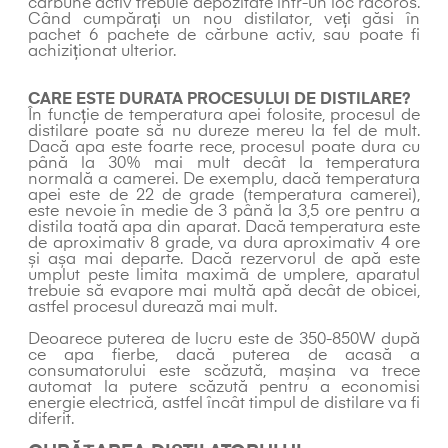
cărbune activ trebuie depozitate într-un loc răcoros.
Când cumpărați un nou distilator, veți găsi în
pachet 6 pachete de cărbune activ, sau poate fi
achiziționat ulterior.
CARE ESTE DURATA PROCESULUI DE DISTILARE?
În funcție de temperatura apei folosite, procesul de
distilare poate să nu dureze mereu la fel de mult.
Dacă apa este foarte rece, procesul poate dura cu
până la 30% mai mult decât la temperatura
normală a camerei. De exemplu, dacă temperatura
apei este de 22 de grade (temperatura camerei),
este nevoie în medie de 3 până la 3,5 ore pentru a
distila toată apa din aparat. Dacă temperatura este
de aproximativ 8 grade, va dura aproximativ 4 ore
și așa mai departe. Dacă rezervorul de apă este
umplut peste limita maximă de umplere, aparatul
trebuie să evapore mai multă apă decât de obicei,
astfel procesul durează mai mult.
Deoarece puterea de lucru este de 350-850W după
ce apa fierbe, dacă puterea de acasă a
consumatorului este scăzută, mașina va trece
automat la putere scăzută pentru a economisi
energie electrică, astfel încât timpul de distilare va fi
diferit.