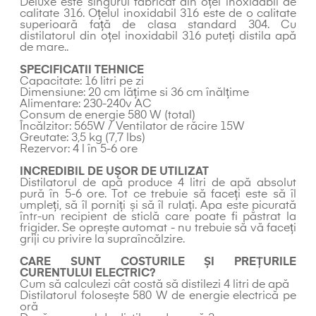
Deluxe este singurul fabricat din oțel inoxidabil de
calitate 316. Oțelul inoxidabil 316 este de o calitate
superioară față de clasa standard 304. Cu
distilatorul din oțel inoxidabil 316 puteți distila apă
de mare..
SPECIFICATII TEHNICE
Capacitate: 16 litri pe zi
Dimensiune: 20 cm lățime si 36 cm înălțime
Alimentare: 230-240v AC
Consum de energie 580 W (total)
Încălzitor: 565W / Ventilator de răcire 15W
Greutate: 3,5 kg (7,7 lbs)
Rezervor: 4 l în 5-6 ore
INCREDIBIL DE UȘOR DE UTILIZAT
Distilatorul de apă produce 4 litri de apă absolut
pură în 5-6 ore. Tot ce trebuie să faceți este să îl
umpleți, să îl porniți și să îl rulați. Apa este picurată
într-un recipient de sticlă care poate fi păstrat la
frigider. Se oprește automat - nu trebuie să vă faceți
griji cu privire la supraîncălzire.
CARE SUNT COSTURILE ȘI PREȚURILE
CURENTULUI ELECTRIC?
Cum să calculezi cât costă să distilezi 4 litri de apă
Distilatorul folosește 580 W de energie electrică pe
oră