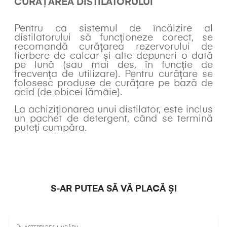
CURĂȚAREA DISTILATORULUI
Pentru ca sistemul de încălzire al
distilatorului să funcționeze corect, se
recomandă curățarea rezervorului de
fierbere de calcar și alte depuneri o dată
pe lună (sau mai des, în funcție de
frecvența de utilizare). Pentru curățare se
folosesc produse de curățare pe bază de
acid (de obicei lămâie).
La achiziționarea unui distilator, este inclus
un pachet de detergent, când se termină
puteți cumpăra.
S-AR PUTEA SĂ VĂ PLACĂ ȘI