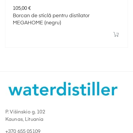
Preț
105,00 €
Borcan de sticlă pentru distilator
MEGAHOME (negru)
P. Višinskio g. 102
Kaunas, Lituania
+370 655 05109