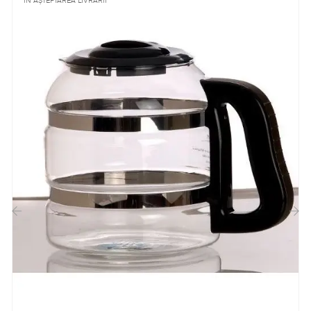
ÎN AȘTEPTAREA LIVRĂRII
‹
›