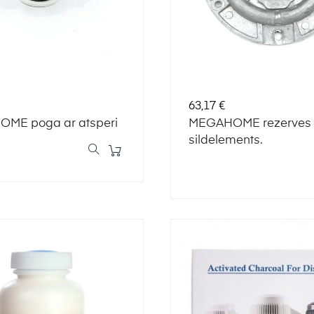
Cena
63,17 €
ME poga ar atsperi
MEGAHOME rezerves
sildelements.