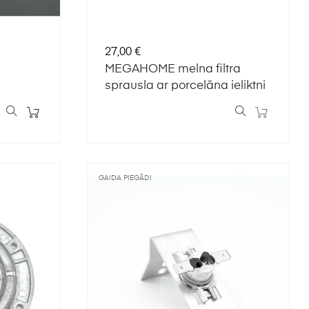
Cena
27,00 €
MEGAHOME melna filtra
sprausla ar porcelāna ieliktni
GAIDA PIEGĀDI