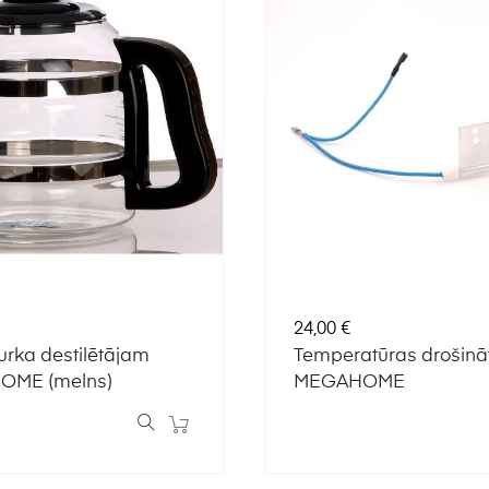
Cena
24,00 €
burka destilētājam
Temperatūras drošinā
ME (melns)
MEGAHOME