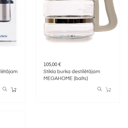
Cena
105,00 €
lētājam
Stikla burka destilētājam
MEGAHOME (balts)