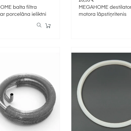
26,35 €
ME balta filtra
MEGAHOME destilato
ar porcelāna ieliktni
motora lāpstiņritenis