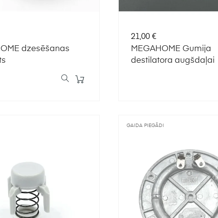
Cena
21,00 €
OME dzesēšanas
MEGAHOME Gumija
ts
destilatora augšdaļai
GAIDA PIEGĀDI