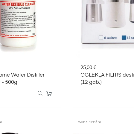
Cena
25,00 €
e Water Distiller
OGLEKĻA FILTRS desti
 - 500g
(12 gab.)
I
GAIDA PIEGĀDI