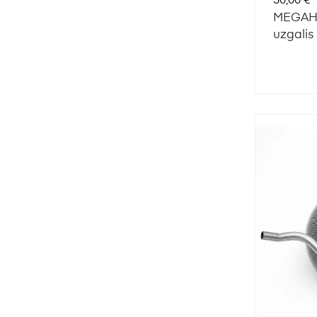
30,00 €
MEGAHO
uzgalis 