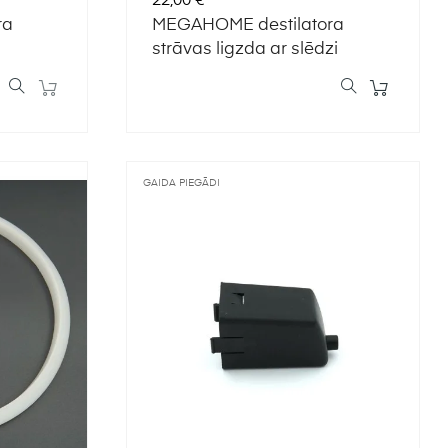
22,00 €
ra
MEGAHOME destilatora
strāvas ligzda ar slēdzi
GAIDA PIEGĀDI