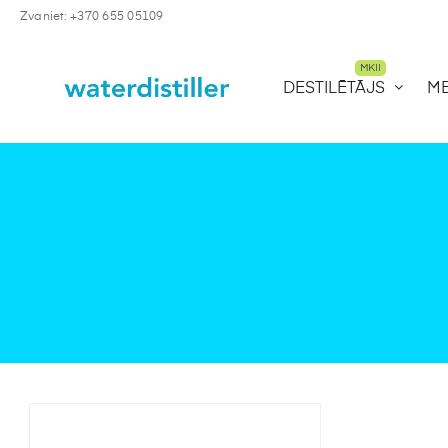
Zvaniet: +370 655 05109
MKII
DESTILĒTĀJS
M