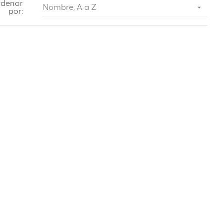
rdenar

Nombre, A a Z
por: