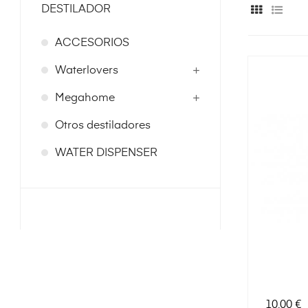
DESTILADOR
ACCESORIOS
Waterlovers
Megahome
Otros destiladores
WATER DISPENSER
Precio
10,00 €