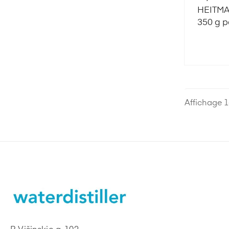
HEITMAN
350 g p
descalc
Affichage 1-