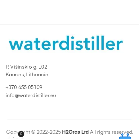
P. Višinskio g. 102
Kaunas, Lithuania
+370 655 05109
info@waterdistiller.eu
Copyright © 2022-2025
H2Oras Ltd
All rights reserved.
0