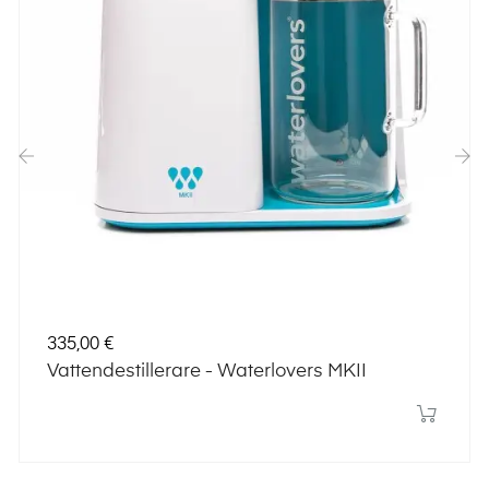
‹
›
Pris
335,00 €
Vattendestillerare - Waterlovers MKII