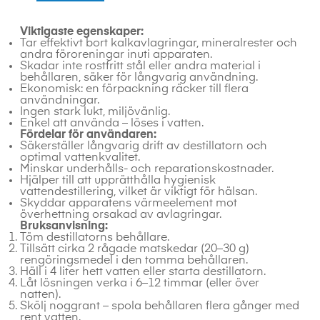
Viktigaste egenskaper:
Tar effektivt bort kalkavlagringar, mineralrester och
andra föroreningar inuti apparaten.
Skadar inte rostfritt stål eller andra material i
behållaren, säker för långvarig användning.
Ekonomisk: en förpackning räcker till flera
användningar.
Ingen stark lukt, miljövänlig.
Enkel att använda – löses i vatten.
Fördelar för användaren:
Säkerställer långvarig drift av destillatorn och
optimal vattenkvalitet.
Minskar underhålls- och reparationskostnader.
Hjälper till att upprätthålla hygienisk
vattendestillering, vilket är viktigt för hälsan.
Skyddar apparatens värmeelement mot
överhettning orsakad av avlagringar.
Bruksanvisning:
Töm destillatorns behållare.
Tillsätt cirka 2 rågade matskedar (20–30 g)
rengöringsmedel i den tomma behållaren.
Häll i 4 liter hett vatten eller starta destillatorn.
Låt lösningen verka i 6–12 timmar (eller över
natten).
Skölj noggrant – spola behållaren flera gånger med
rent vatten.