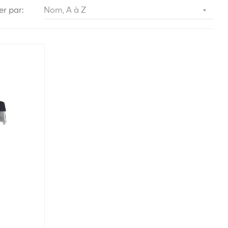

er par:
Nom, A à Z