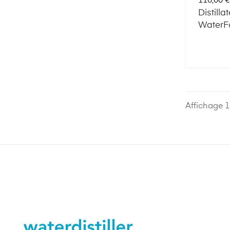
110,00 €
Distilla
WaterFo
Affichage 1-